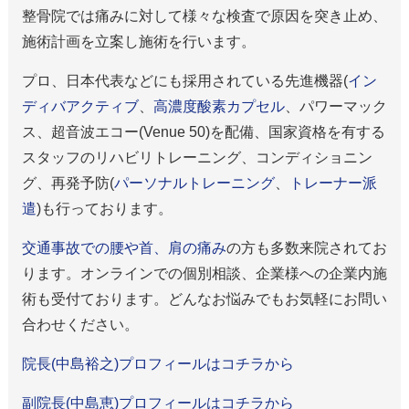
整骨院では痛みに対して様々な検査で原因を突き止め、
施術計画を立案し施術を行います。
プロ、日本代表などにも採用されている先進機器(
イン
ディバアクティブ
、
高濃度酸素カプセル
、パワーマック
ス、超音波エコー(
Venue 50
)を配備、国家資格を有する
スタッフのリハビリトレーニング、コンディショニン
グ、再発予防(
パーソナルトレーニング
、
トレーナー派
遣
)も行っております。
交通事故での腰や首、肩の痛み
の方も多数来院されてお
ります。オンラインでの個別相談、企業様への企業内施
術も受付ております。どんなお悩みでもお気軽にお問い
合わせください。
院長(中島裕之)プロフィールはコチラから
副院長(中島恵)プロフィールはコチラから