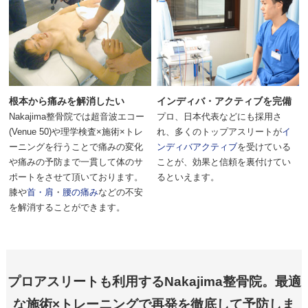
根本から痛みを解消したい
インディバ・アクティブを完備
Nakajima整骨院では超音波エコー
プロ、日本代表などにも採用さ
(
Venue 50
)や理学検査×施術×トレ
れ、多くのトップアスリートが
イ
ーニングを行うことで痛みの変化
ンディバアクティブ
を受けている
や痛みの予防まで一貫して体のサ
ことが、効果と信頼を裏付けてい
ポートをさせて頂いております。
るといえます
。
膝や
首・肩
・
腰の痛み
などの不安
を解消することができます。
プロアスリートも利用するNakajima整骨院。
最適
な施術×トレーニングで再発を徹底して予防しま