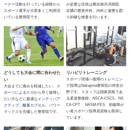
ーナー活動
を行っている経験から
が必要な症状は横浜南共済病院、
スポーツ選手が大変多くご利用頂
近隣の整形外科、内科と連携を図
いている整骨院です。
り的確な検査を行います。
どうしても大会に間に合わせた
リハビリトレーニング
スポーツ現場へ復帰の
トレーニン
い
グ
指導はNakajima整骨院の得意分
大会までに痛みを軽減したい、
ス
野です。スタッフは国家資格であ
ポーツによるケガ
から早く復帰し
る柔道整復師、NSCA-CSCS、NS
たい方などに最適な
インディバア
CA-CPT 、NASM-PES、初級障が
クティブ
、
酸素カプセル
、パワー
い者スポーツ指導員資格も取得し
マックスを完備した整骨院です。
ています。