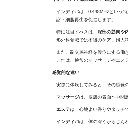
インディバは、0.448MHzとい
謝・細胞再生を促進します。
特に注目すべきは、
深部の筋肉や
形外科領域では術後のケア、婦人
また、副交感神経を優位にする働
これは、通常のマッサージやエス
感覚的な違い
実際に体験してみると、その感覚
マッサージ
は、皮膚の表面〜中間
エステ
は、心地よい香りやタッチ
インディバ
は、体の深くからじん