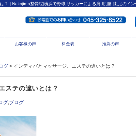
| Nakajima整骨院|横浜で野球,サッカーによる肩,肘,腰,膝,足の
お客様の声
料金表
推薦の声
ログ
> インディバとマッサージ、エステの違いとは？
エステの違いとは？
ログ
,
ブログ