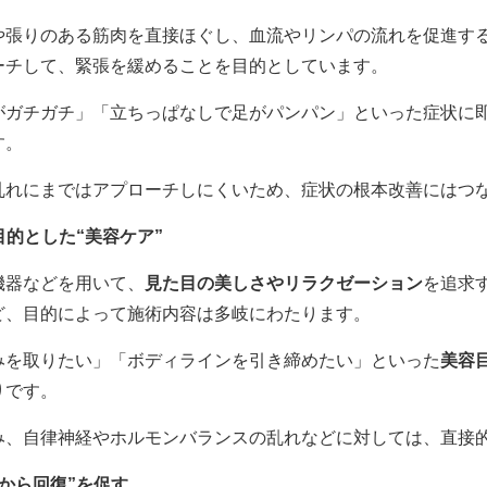
や張りのある筋肉を直接ほぐし、血流やリンパの流れを促進す
ーチして、緊張を緩めることを目的としています。
がガチガチ」「立ちっぱなしで足がパンパン」といった症状に
す。
乱れにまではアプローチしにくいため、症状の根本改善にはつ
的とした“美容ケア”
機器などを用いて、
見た目の美しさやリラクゼーション
を追求
ど、目的によって施術内容は多岐にわたります。
みを取りたい」「ボディラインを引き締めたい」といった
美容
りです。
み、自律神経やホルモンバランスの乱れなどに対しては、直接
から回復”を促す